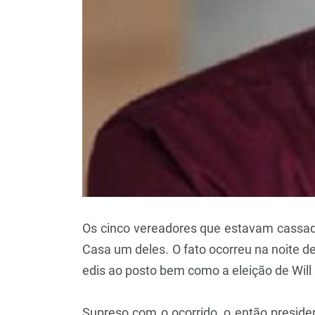
Os cinco vereadores que estavam cassad
Casa um deles. O fato ocorreu na noite des
edis ao posto bem como a eleição de Will 
Supreso com o ocorrido, o então preside