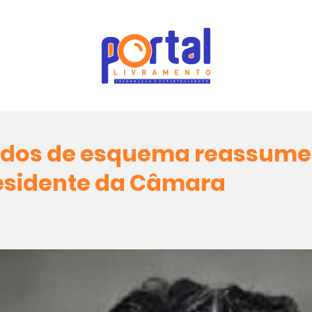
ados de esquema reassume
esidente da Câmara