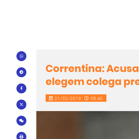
Correntina: Acus
elegem colega pr
21/02/2019
08:40