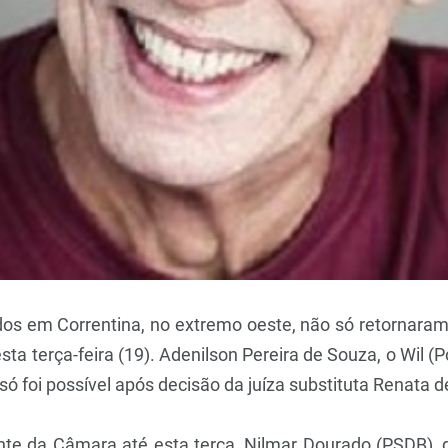
os em Correntina, no extremo oeste, não só retornaram
ta terça-feira (19). Adenilson Pereira de Souza, o Wil (P
só foi possível após decisão da juíza substituta Renata
nte da Câmara até esta terça, Nilmar Dourado (PSDB), di