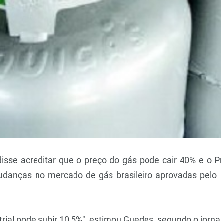
isse acreditar que o preço do gás pode cair 40% e o Pro
anças no mercado de gás brasileiro aprovadas pelo C
strial pode subir 10,5%", estimou Guedes, segundo o jorna