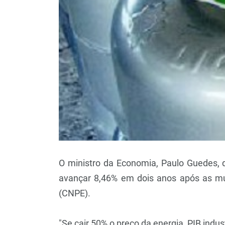
O ministro da Economia, Paulo Guedes, d
avançar 8,46% em dois anos após as mud
(CNPE).
"Se cair 50% o preço da energia, PIB indu