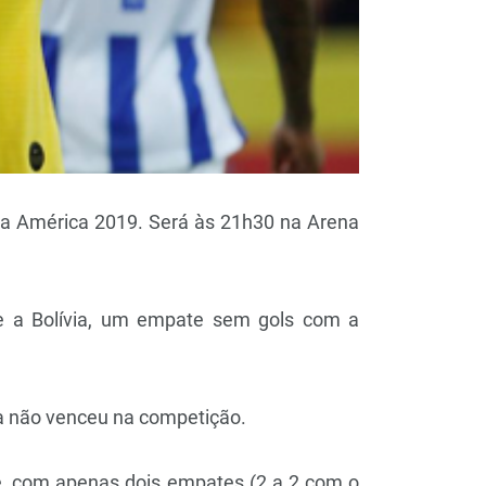
Copa América 2019. Será às 21h30 na Arena
bre a Bolívia, um empate sem gols com a
nda não venceu na competição.
se, com apenas dois empates (2 a 2 com o