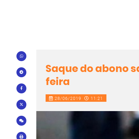
Saque do abono sal
feira
28/06/2019
11:21