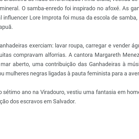
 mineral. O samba-enredo foi inspirado no afoxé. As
ital influencer Lore Improta foi musa da escola de samb
tapuã.
anhadeiras exerciam: lavar roupa, carregar e vender águ
uitas compravam alforrias. A cantora Margareth Menez
o mar aberto, uma contribuição das Ganhadeiras à mús
u mulheres negras ligadas à pauta feminista para a ave
lo sétimo ano na Viradouro, vestiu uma fantasia em ho
tação dos escravos em Salvador.