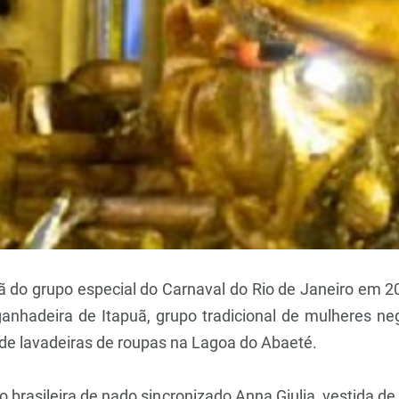
 do grupo especial do Carnaval do Rio de Janeiro em 202
hadeira de Itapuã, grupo tradicional de mulheres neg
de lavadeiras de roupas na Lagoa do Abaeté.
o brasileira de nado sincronizado Anna Giulia, vestida 