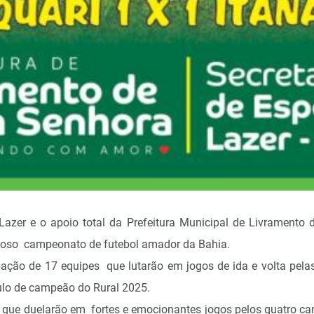
 Lazer e o apoio total da Prefeitura Municipal de Livramento
moso campeonato de futebol amador da Bahia.
ação de 17 equipes que lutarão em jogos de ida e volta pela
tulo de campeão do Rural 2025.
as que duelarão em fortes e emocionantes jogos pelos quatro c