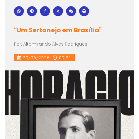
“Um Sertanejo em Brasília”
Por: Altamirando Alves Rodrigues
29/06/2026
09:31