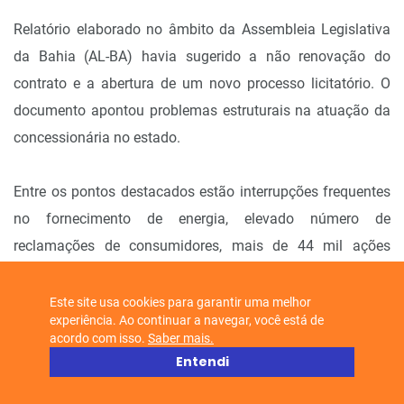
Relatório elaborado no âmbito da Assembleia Legislativa
da Bahia (AL-BA) havia sugerido a não renovação do
contrato e a abertura de um novo processo licitatório. O
documento apontou problemas estruturais na atuação da
concessionária no estado.
Entre os pontos destacados estão interrupções frequentes
no fornecimento de energia, elevado número de
reclamações de consumidores, mais de 44 mil ações
judiciais contra a empresa, dificuldades no atendimento a
regiões produtivas e aumento nas tarifas nos últimos
Este site usa cookies para garantir uma melhor
experiência. Ao continuar a navegar, você está de
anos.
acordo com isso.
Saber mais.
Entendi
A renovação sem nova licitação também é alvo de