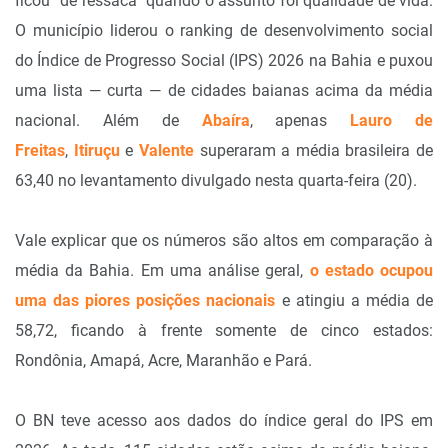
ficou “de ressaca” quando o assunto foi qualidade de vida.
O município liderou o ranking de desenvolvimento social
do Índice de Progresso Social (IPS) 2026 na Bahia e puxou
uma lista — curta — de cidades baianas acima da média
nacional. Além de
Abaíra
, apenas
Lauro de
Freitas
,
Itiruçu
e
Valente
superaram a média brasileira de
63,40 no levantamento divulgado nesta quarta-feira (20).
Vale explicar que os números são altos em comparação à
média da Bahia. Em uma análise geral,
o estado ocupou
uma das piores posições nacionais
e atingiu a média de
58,72, ficando à frente somente de cinco estados:
Rondônia, Amapá, Acre, Maranhão e Pará.
O BN teve acesso aos dados do índice geral do IPS em