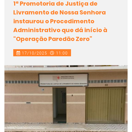
1ª Promotoria de Justiça de
Livramento de Nossa Senhora
instaurou o Procedimento
Administrativo que dá início à
“Operação Paredão Zero”
17/10/2025
11:00