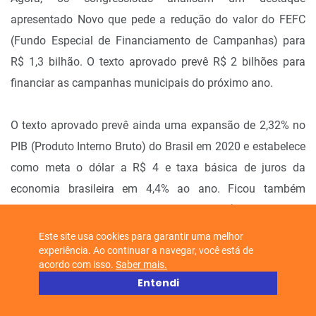
apresentado Novo que pede a redução do valor do FEFC
(Fundo Especial de Financiamento de Campanhas) para
R$ 1,3 bilhão. O texto aprovado prevê R$ 2 bilhões para
financiar as campanhas municipais do próximo ano.
O texto aprovado prevê ainda uma expansão de 2,32% no
PIB (Produto Interno Bruto) do Brasil em 2020 e estabelece
como meta o dólar a R$ 4 e taxa básica de juros da
economia brasileira em 4,4% ao ano. Ficou também
confirmada a meta de rombo primário de R$ 124,1 bilhões
nas contas públicas no ano que vem.
Este site usa cookies para garantir uma melhor
experiência. Ao continuar a navegar, você está de
acordo com isso.
Saber mais.
Entendi
Fonte - R7