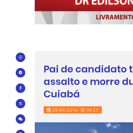
Pai de candidato t
assalto e morre du
Cuiabá
29/09/2016
09:23