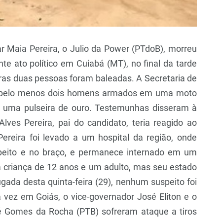
ar Maia Pereira, o Julio da Power (PTdoB), morreu
nte ato político em Cuiabá (MT), no final da tarde
utras duas pessoas foram baleadas. A Secretaria de
e pelo menos dois homens armados em uma moto
e uma pulseira de ouro. Testemunhas disseram à
Alves Pereira, pai do candidato, teria reagido ao
 Pereira foi levado a um hospital da região, onde
 peito e no braço, e permanece internado em um
a criança de 12 anos e um adulto, mas seu estado
gada desta quinta-feira (29), nenhum suspeito foi
 vez em Goiás, o vice-governador José Eliton e o
sé Gomes da Rocha (PTB) sofreram ataque a tiros