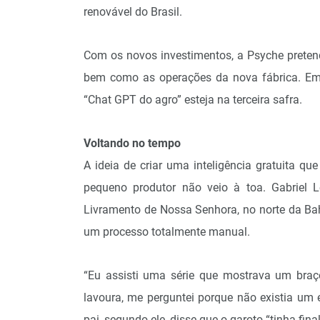
renovável do Brasil.
Com os novos investimentos, a Psyche pretend
bem como as operações da nova fábrica. Em 
“Chat GPT do agro” esteja na terceira safra.
Voltando no tempo
A ideia de criar uma inteligência gratuita q
pequeno produtor não veio à toa. Gabriel 
Livramento de Nossa Senhora, no norte da Bah
um processo totalmente manual.
“Eu assisti uma série que mostrava um braço
lavoura, me perguntei porque não existia um
pai, segundo ele, disse que o garoto “tinha fin