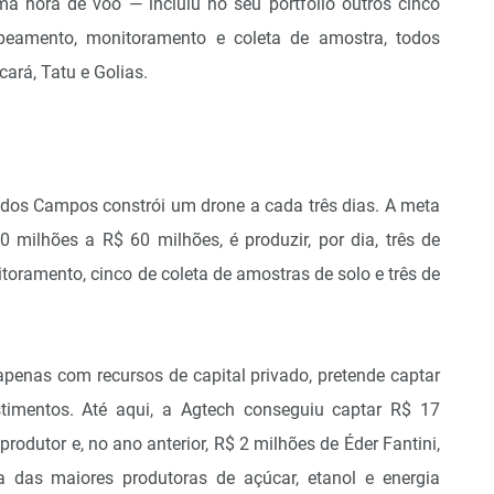
 hora de voo — incluiu no seu portfólio outros cinco
apeamento, monitoramento e coleta de amostra, todos
cará, Tatu e Golias.
 dos Campos constrói um drone a cada três dias. A meta
 milhões a R$ 60 milhões, é produzir, por dia, três de
oramento, cinco de coleta de amostras de solo e três de
apenas com recursos de capital privado, pretende captar
timentos. Até aqui, a Agtech conseguiu captar R$ 17
odutor e, no ano anterior, R$ 2 milhões de Éder Fantini,
 das maiores produtoras de açúcar, etanol e energia