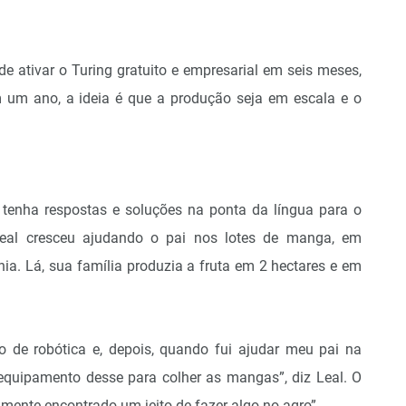
e ativar o Turing gratuito e empresarial em seis meses,
um ano, a ideia é que a produção seja em escala e o
ue tenha respostas e soluções na ponta da língua para o
Leal cresceu ajudando o pai nos lotes de manga, em
ia. Lá, sua família produzia a fruta em 2 hectares e em
 de robótica e, depois, quando fui ajudar meu pai na
 equipamento desse para colher as mangas”, diz Leal. O
almente encontrado um jeito de fazer algo no agro”.